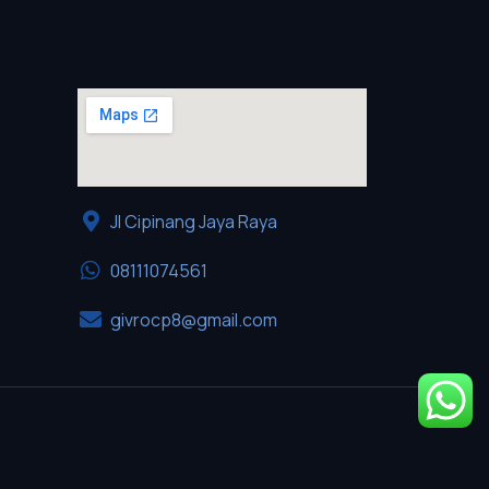
Jl Cipinang Jaya Raya
08111074561
givrocp8@gmail.com