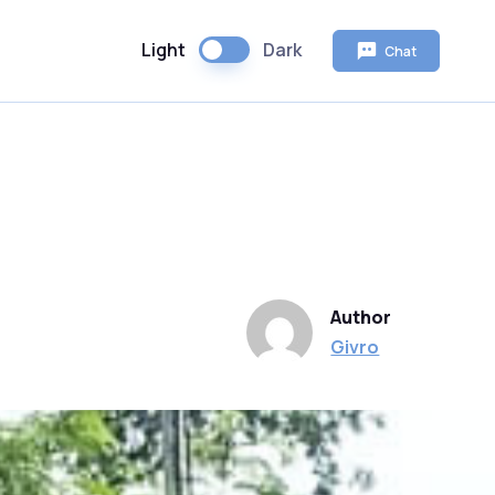
Light
Dark
Chat
Author
Givro