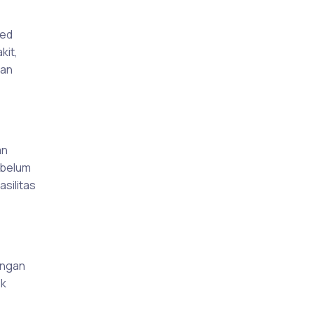
ced
kit,
dan
an
ebelum
silitas
engan
ek