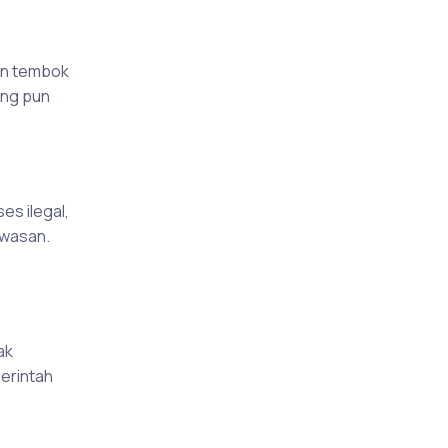
an tembok
ang pun
s ilegal,
awasan.
ak
erintah