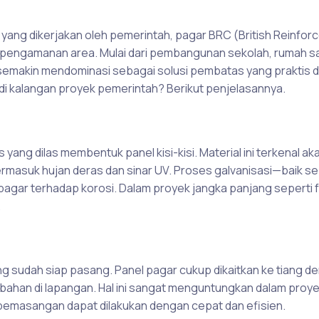
k yang dikerjakan oleh pemerintah, pagar BRC (British Reinfor
 pengamanan area. Mulai dari pembangunan sekolah, rumah sa
C semakin mendominasi sebagai solusi pembatas yang praktis 
di kalangan proyek pemerintah? Berikut penjelasannya.
 yang dilas membentuk panel kisi-kisi. Material ini terkenal ak
rmasuk hujan deras dan sinar UV. Proses galvanisasi—baik s
r terhadap korosi. Dalam proyek jangka panjang seperti fa
.
g sudah siap pasang. Panel pagar cukup dikaitkan ke tiang d
mbahan di lapangan. Hal ini sangat menguntungkan dalam proy
 pemasangan dapat dilakukan dengan cepat dan efisien.